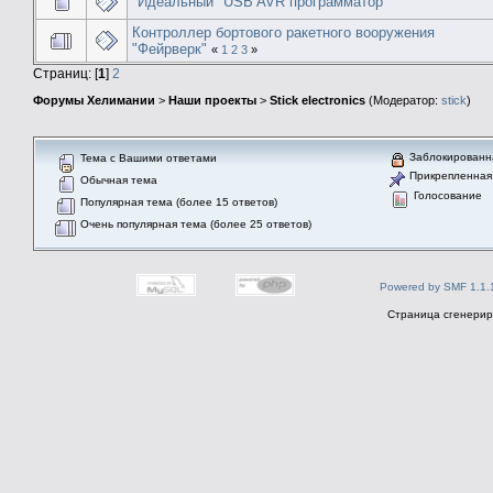
"Идеальный" USB AVR программатор
Контроллер бортового ракетного вооружения
"Фейрверк"
«
1
2
3
»
Страниц: [
1
]
2
Форумы Хелимании
>
Наши проекты
>
Stick electronics
(Модератор:
stick
)
Заблокированн
Тема с Вашими ответами
Прикрепленная
Обычная тема
Голосование
Популярная тема (более 15 ответов)
Очень популярная тема (более 25 ответов)
Powered by SMF 1.1.
Страница сгенериро