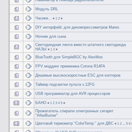
Модуль DRL
Часики...
«
1
2
»
DIY интерфейс для декомпрессиметров Mares
Ночник для сына
Светодиодная лента вместо штатного светодиода
НАЗЫ
«
1
2
»
BlueTooth для SimpleBGC by AlexMos
FPV моддинг приемника Corona R14FA
Дешевые высокоскоростные ESC для коптеров
Таймер подсветки пульта v.12FG
USB программатор для AVR процессоров
БАНО
«
1
2
3
4
5
»
Прожигатель спирали электронных сигарет
"AfterBurner"
Цветовой термометр "ColorTemp." для ДВС
«
1
2
...
5
6