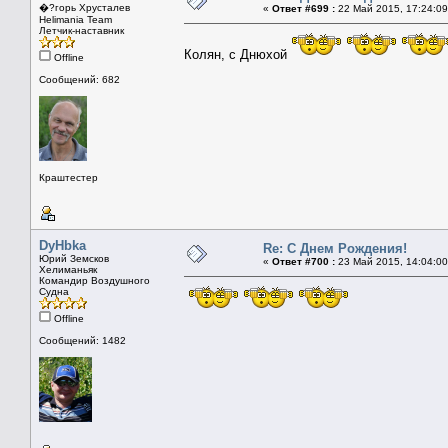
�?горь Хрусталев
«
Ответ #699 :
22 Май 2015, 17:24:09
Helimania Team
Летчик-наставник
Колян, с Днюхой
Offline
Сообщений: 682
Краштестер
DyHbka
Re: С Днем Рождения!
Юрий Земсков
«
Ответ #700 :
23 Май 2015, 14:04:00
Хелиманьяк
Командир Воздушного
Судна
Offline
Сообщений: 1482