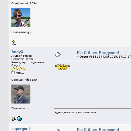
Сообщений: 1094
Пилот-молчун
AndyX
Re: С Днем Рождения!
Андрей Рябов
«
Ответ #698 :
17 Май 2015, 17:12:17
Helimania Team
Командир Воздушного
Судна
Offline
Сообщений: 5180
Пилот-сисоп
Будь мужиком - купи телескоп!
supergarik
Re: С Днем Рождения!