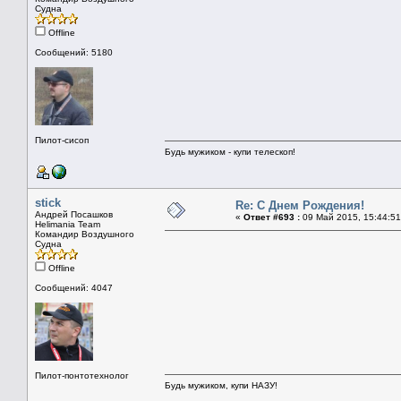
Судна
Offline
Сообщений: 5180
Пилот-сисоп
Будь мужиком - купи телескоп!
stick
Re: С Днем Рождения!
Андрей Посашков
«
Ответ #693 :
09 Май 2015, 15:44:51
Helimania Team
Командир Воздушного
Судна
Offline
Сообщений: 4047
Пилот-понтотехнолог
Будь мужиком, купи НАЗУ!