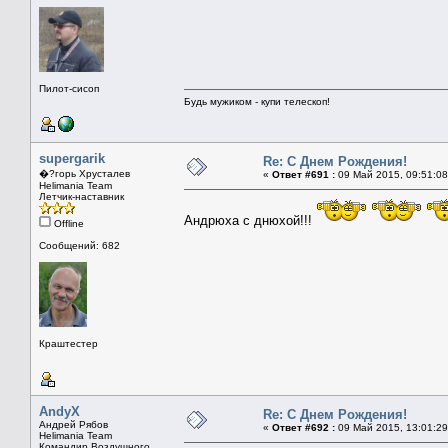
Пилот-сисоп
Будь мужиком - купи телескоп!
supergarik
Re: С Днем Рождения!
�?горь Хрусталев
«
Ответ #691 :
09 Май 2015, 09:51:08
Helimania Team
Летчик-наставник
Андрюха с днюхой!!!
Offline
Сообщений: 682
Краштестер
AndyX
Re: С Днем Рождения!
Андрей Рябов
«
Ответ #692 :
09 Май 2015, 13:01:29
Helimania Team
Командир Воздушного