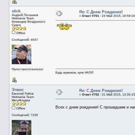
stick
Re: С Днем Рождения!
Андрей Посашков
«
Ответ #701 :
23 Май 2015, 16:59:16
Helimania Team
Командир Воздушного
Судна
Offline
Сообщений: 4047
Пилот-понтотехнолог
Будь мужиком, купи НАЗУ!
Элвис
Re: С Днем Рождения!
Евгений Рябов
«
Ответ #702 :
31 Май 2015, 13:34:13
Helimania Team
МегаФлудер
Всех с днем рождения! С прошедшим и н
Offline
Сообщений: 7226