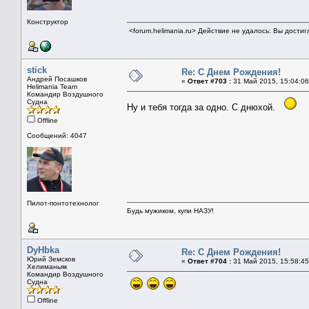
Конструктор
<forum.helimania.ru> Действие не удалось: Вы дости
stick
Re: С Днем Рождения!
Андрей Посашков
«
Ответ #703 :
31 Май 2015, 15:04:06
Helimania Team
Командир Воздушного
Судна
Ну и тебя тогда за одно. С днюхой.
Offline
Сообщений: 4047
Пилот-понтотехнолог
Будь мужиком, купи НАЗУ!
DyHbka
Re: С Днем Рождения!
Юрий Земсков
«
Ответ #704 :
31 Май 2015, 15:58:45
Хелиманьяк
Командир Воздушного
Судна
Offline