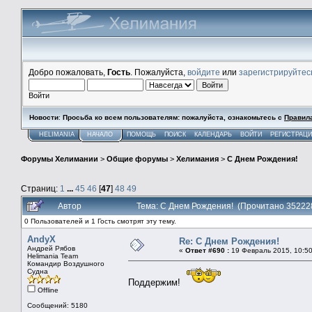
Добро пожаловать,
Гость
. Пожалуйста,
войдите
или
зарегистрируйтес
Войти
Новости
:
Просьба ко всем пользователям: пожалуйста, ознакомьтесь с
Правил
HELIMANIA
НАЧАЛО
ПОМОЩЬ
ПОИСК
КАЛЕНДАРЬ
ВОЙТИ
РЕГИСТРАЦ
Форумы Хелимании
>
Общие форумы
>
Хелимания
>
С Днем Рождения!
Страниц:
1
...
45
46
[
47
]
48
49
Автор
Тема: С Днем Рождения! (Прочитано 35222
0 Пользователей и 1 Гость смотрят эту тему.
AndyX
Re: С Днем Рождения!
Андрей Рябов
«
Ответ #690 :
19 Февраль 2015, 10:50
Helimania Team
Командир Воздушного
Судна
Поддержим!
Offline
Сообщений: 5180