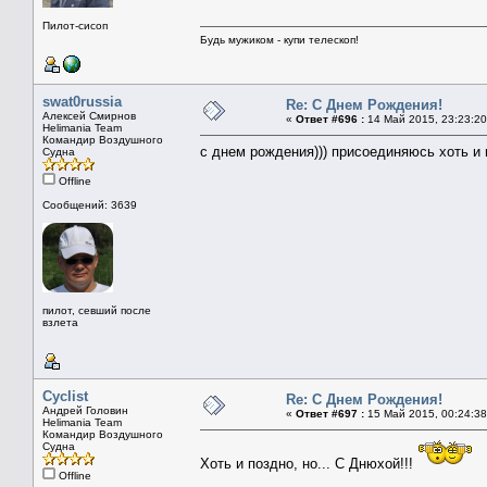
Пилот-сисоп
Будь мужиком - купи телескоп!
swat0russia
Re: С Днем Рождения!
Алексей Смирнов
«
Ответ #696 :
14 Май 2015, 23:23:20
Helimania Team
Командир Воздушного
с днем рождения))) присоединяюсь хоть и
Судна
Offline
Сообщений: 3639
пилот, севший после
взлета
Cyclist
Re: С Днем Рождения!
Андрей Головин
«
Ответ #697 :
15 Май 2015, 00:24:38
Helimania Team
Командир Воздушного
Судна
Хоть и поздно, но... С Днюхой!!!
Offline