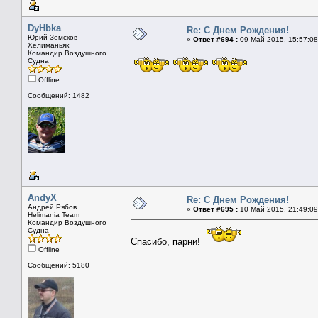
DyHbka
Re: С Днем Рождения!
Юрий Земсков
«
Ответ #694 :
09 Май 2015, 15:57:08
Хелиманьяк
Командир Воздушного
Судна
Offline
Сообщений: 1482
AndyX
Re: С Днем Рождения!
Андрей Рябов
«
Ответ #695 :
10 Май 2015, 21:49:09
Helimania Team
Командир Воздушного
Судна
Спасибо, парни!
Offline
Сообщений: 5180