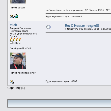
Пилот-сисоп
«
Последнее редактирование: 02 Январь 2016, 12:1
Будь мужиком - купи телескоп!
stick
Re: С Новым годом!!!
Андрей Посашков
«
Ответ #6 :
02 Январь 2016, 14:02:5
Helimania Team
Командир Воздушного
Судна
Offline
Сообщений: 4047
Пилот-понтотехнолог
Будь мужиком, купи НАЗУ!
Страниц: [
1
]