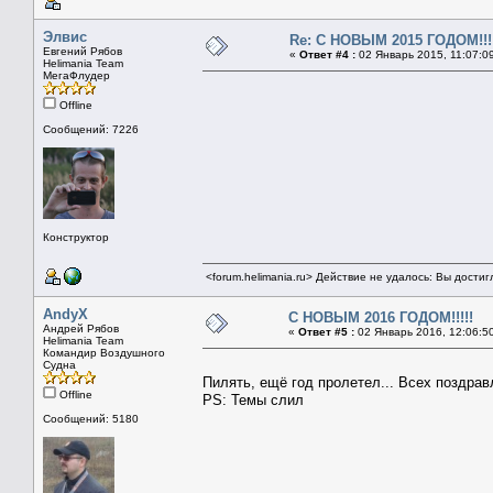
Элвис
Re: С НОВЫМ 2015 ГОДОМ!!!!
Евгений Рябов
«
Ответ #4 :
02 Январь 2015, 11:07:0
Helimania Team
МегаФлудер
Offline
Сообщений: 7226
Конструктор
<forum.helimania.ru> Действие не удалось: Вы дости
AndyX
С НОВЫМ 2016 ГОДОМ!!!!!
Андрей Рябов
«
Ответ #5 :
02 Январь 2016, 12:06:5
Helimania Team
Командир Воздушного
Судна
Пилять, ещё год пролетел... Всех поздр
Offline
PS: Темы слил
Сообщений: 5180