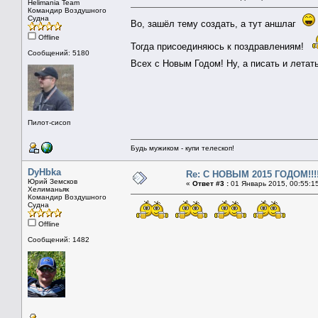
Helimania Team
Командир Воздушного
Судна
Во, зашёл тему создать, а тут аншлаг
Offline
Тогда присоединяюсь к поздравлениям!
Сообщений: 5180
Всех с Новым Годом! Ну, а писать и летат
Пилот-сисоп
Будь мужиком - купи телескоп!
DyHbka
Re: С НОВЫМ 2015 ГОДОМ!!!!
Юрий Земсков
«
Ответ #3 :
01 Январь 2015, 00:55:1
Хелиманьяк
Командир Воздушного
Судна
Offline
Сообщений: 1482