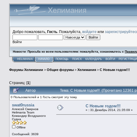
Добро пожаловать,
Гость
. Пожалуйста,
войдите
или
зарегистрируйтес
Войти
Новости
:
Просьба ко всем пользователям: пожалуйста, ознакомьтесь с
Правил
HELIMANIA
НАЧАЛО
ПОМОЩЬ
ПОИСК
КАЛЕНДАРЬ
ВОЙТИ
РЕГИСТРАЦ
Форумы Хелимании
>
Общие форумы
>
Хелимания
>
С Новым годом!!!
Страниц: [
1
]
Автор
Тема: С Новым годом!!! (Прочитано 12361 р
0 Пользователей и 1 Гость смотрят эту тему.
swat0russia
С Новым годом!!!
Алексей Смирнов
«
:
31 Декабрь 2014, 21:35:09 »
Helimania Team
Командир Воздушного
Судна
Offline
Сообщений: 3639