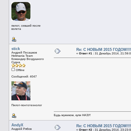
пилот, севший после
взлета
stick
Re: С НОВЫМ 2015 ГОДОМ!!!!
Андрей Посашков
«
Ответ #1 :
31 Декабрь 2014, 21:59:0
Helimania Team
Командир Воздушного
Судна
Offline
Сообщений: 4047
Пилот-понтотехнолог
Будь мужиком, купи НАЗУ!
AndyX
Re: С НОВЫМ 2015 ГОДОМ!!!!
Андрей Рябов
«
Ответ #2 :
31 Декабрь 2014, 23:23:0