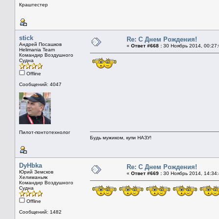
Краштестер
stick
Re: С Днем Рождения!
Андрей Посашков
«
Ответ #668 :
30 Ноябрь 2014, 00:27:
Helimania Team
Командир Воздушного
Судна
Offline
Сообщений: 4047
Пилот-понтотехнолог
Будь мужиком, купи НАЗУ!
DyHbka
Re: С Днем Рождения!
Юрий Земсков
«
Ответ #669 :
30 Ноябрь 2014, 14:34:
Хелиманьяк
Командир Воздушного
Судна
Offline
Сообщений: 1482