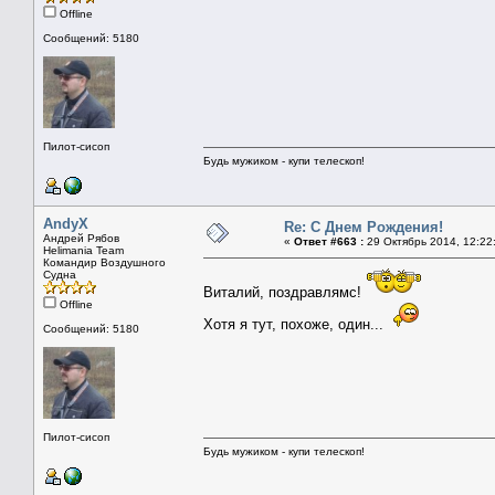
Offline
Сообщений: 5180
Пилот-сисоп
Будь мужиком - купи телескоп!
AndyX
Re: С Днем Рождения!
Андрей Рябов
«
Ответ #663 :
29 Октябрь 2014, 12:22
Helimania Team
Командир Воздушного
Судна
Виталий, поздравлямс!
Offline
Хотя я тут, похоже, один...
Сообщений: 5180
Пилот-сисоп
Будь мужиком - купи телескоп!