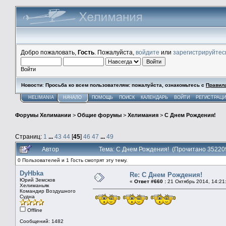
Добро пожаловать,
Гость
. Пожалуйста,
войдите
или
зарегистрируйтес
Войти
Новости
:
Просьба ко всем пользователям: пожалуйста, ознакомьтесь с
Правил
HELIMANIA
НАЧАЛО
ПОМОЩЬ
ПОИСК
КАЛЕНДАРЬ
ВОЙТИ
РЕГИСТРАЦ
Форумы Хелимании
>
Общие форумы
>
Хелимания
>
С Днем Рождения!
Страниц:
1
...
43
44
[
45
]
46
47
...
49
Автор
Тема: С Днем Рождения! (Прочитано 35220
0 Пользователей и 1 Гость смотрят эту тему.
DyHbka
Re: С Днем Рождения!
Юрий Земсков
«
Ответ #660 :
21 Октябрь 2014, 14:21
Хелиманьяк
Командир Воздушного
Судна
Offline
Сообщений: 1482