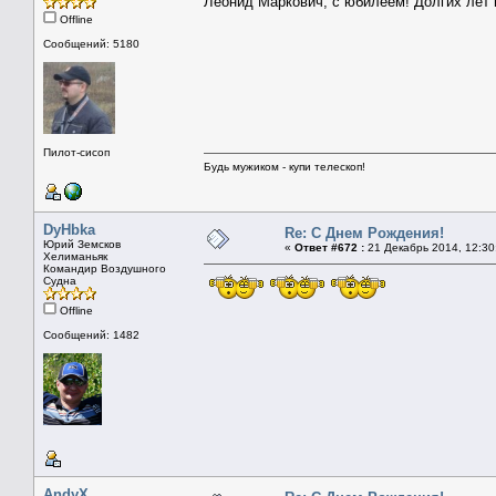
Леонид Маркович, с юбилеем! Долгих лет
Offline
Сообщений: 5180
Пилот-сисоп
Будь мужиком - купи телескоп!
DyHbka
Re: С Днем Рождения!
Юрий Земсков
«
Ответ #672 :
21 Декабрь 2014, 12:30
Хелиманьяк
Командир Воздушного
Судна
Offline
Сообщений: 1482
AndyX