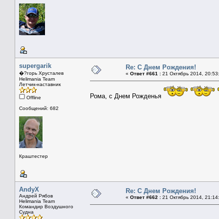
supergarik
Re: С Днем Рождения!
�?горь Хрусталев
«
Ответ #661 :
21 Октябрь 2014, 20:53
Helimania Team
Летчик-наставник
Рома, с Днем Рожденья
Offline
Сообщений: 682
Краштестер
AndyX
Re: С Днем Рождения!
Андрей Рябов
«
Ответ #662 :
21 Октябрь 2014, 21:14
Helimania Team
Командир Воздушного
Судна