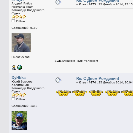
Re: С Днем Рождения!
Андрей Рябов
«
Ответ #673 :
25 Декабрь 2014, 17:15
Helimania Team
Командир Воздушного
Судна
Offline
Сообщений: 5180
Пилот-сисоп
Будь мужиком - купи телескоп!
DyHbka
Re: С Днем Рождения!
Юрий Земсков
«
Ответ #674 :
25 Декабрь 2014, 20:04
Хелиманьяк
Командир Воздушного
Судна
Offline
Сообщений: 1482