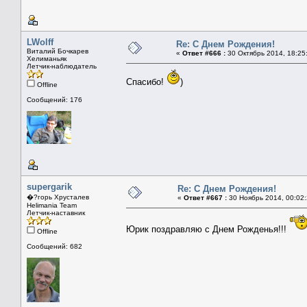
LWolff
Re: С Днем Рождения!
Виталий Бочкарев
«
Ответ #666 :
30 Октябрь 2014, 18:25
Хелиманьяк
Летчик-наблюдатель
Спасибо!
)
Offline
Сообщений: 176
supergarik
Re: С Днем Рождения!
�?горь Хрусталев
«
Ответ #667 :
30 Ноябрь 2014, 00:02:
Helimania Team
Летчик-наставник
Юрик поздравляю с Днем Рожденья!!!
Offline
Сообщений: 682