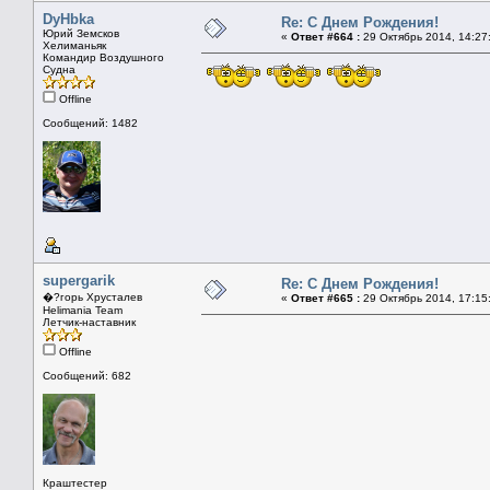
DyHbka
Re: С Днем Рождения!
Юрий Земсков
«
Ответ #664 :
29 Октябрь 2014, 14:27
Хелиманьяк
Командир Воздушного
Судна
Offline
Сообщений: 1482
supergarik
Re: С Днем Рождения!
�?горь Хрусталев
«
Ответ #665 :
29 Октябрь 2014, 17:15
Helimania Team
Летчик-наставник
Offline
Сообщений: 682
Краштестер