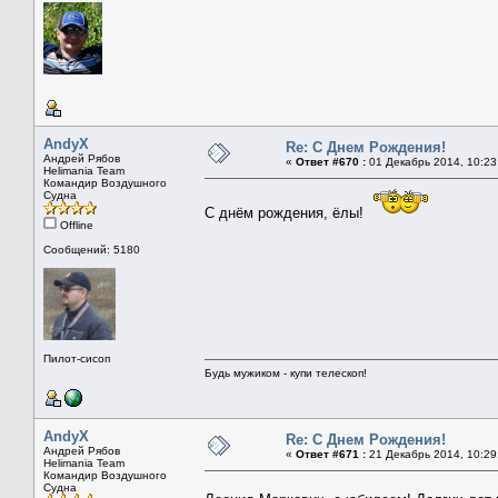
AndyX
Re: С Днем Рождения!
Андрей Рябов
«
Ответ #670 :
01 Декабрь 2014, 10:23
Helimania Team
Командир Воздушного
Судна
С днём рождения, ёлы!
Offline
Сообщений: 5180
Пилот-сисоп
Будь мужиком - купи телескоп!
AndyX
Re: С Днем Рождения!
Андрей Рябов
«
Ответ #671 :
21 Декабрь 2014, 10:29
Helimania Team
Командир Воздушного
Судна