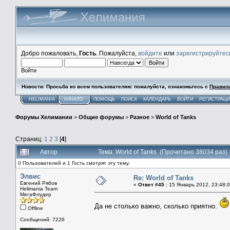
Добро пожаловать,
Гость
. Пожалуйста,
войдите
или
зарегистрируйтес
Войти
Новости
:
Просьба ко всем пользователям: пожалуйста, ознакомьтесь с
Правил
HELIMANIA
НАЧАЛО
ПОМОЩЬ
ПОИСК
КАЛЕНДАРЬ
ВОЙТИ
РЕГИСТРАЦ
Форумы Хелимании
>
Общие форумы
>
Разное
>
World of Tanks
Страниц:
1
2
3
[
4
]
Автор
Тема: World of Tanks (Прочитано 38034 раз)
0 Пользователей и 1 Гость смотрят эту тему.
Элвис
Re: World of Tanks
Евгений Рябов
«
Ответ #45 :
15 Январь 2012, 23:48:0
Helimania Team
МегаФлудер
Да не столько важно, сколько приятно.
Offline
Сообщений: 7226