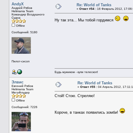
AndyX
Re: World of Tanks
Андрей Рябов
«
Ответ #54 :
16 Февраль 2012, 17:06:
Helimania Team
Командир Воздушного
Судна
Ну так эта... Мы тобой гордимся
Offline
Сообщений: 5180
Пилот-сисоп
Будь мужиком - купи телескоп!
Элвис
Re: World of Tanks
Евгений Рябов
«
Ответ #55 :
04 Апрель 2012, 17:11:1
Helimania Team
МегаФлудер
Стой! Стою. Стреляю!
Offline
Сообщений: 7226
Короче, в танках появились зомби!