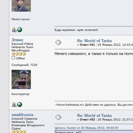
Пилот-сисоп
Будь мужиком - купи телескоп!
Элвис
Re: World of Tanks
Евгений Рябов
«
Ответ #51 :
26 Январь 2012, 14:22:4
Helimania Team
МегаФлудер
Ничего смешного, в танки я только на пол
Offline
Сообщений: 7226
Конструктор
<forum.helimania.ru> Действие не удалось: Вы дости
swat0russia
Re: World of Tanks
Алексей Смирнов
«
Ответ #52 :
26 Январь 2012, 21:37:1
Helimania Team
Командир Воздушного
Цитата: Xamm от 26 Январь 2012, 00:03:57
Судна
Хапнул пизд...ей?