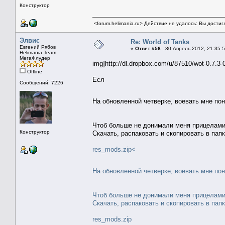
Конструктор
<forum.helimania.ru> Действие не удалось: Вы дости
Элвис
Re: World of Tanks
Евгений Рябов
«
Ответ #56 :
30 Апрель 2012, 21:35:5
Helimania Team
МегаФлудер
img]http://dl.dropbox.com/u/87510/wot-0.7.3-0
Offline
Есл
Сообщений: 7226
На обновленной четверке, воевать мне п
Чтоб больше не донимали меня прицелами
Конструктор
Скачать, распаковать и скопировать в папк
res_mods.zip<
На обновленной четверке, воевать мне п
Чтоб больше не донимали меня прицелами
Скачать, распаковать и скопировать в папк
res_mods.zip