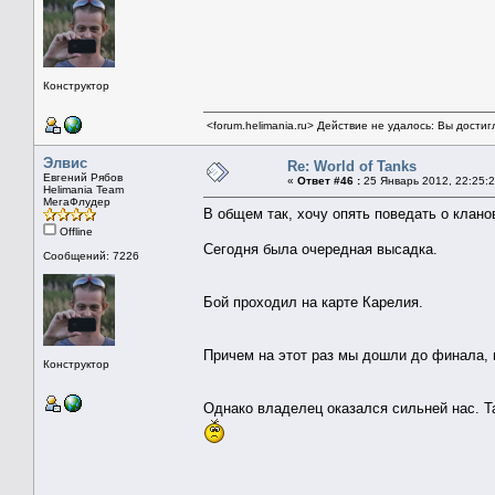
Конструктор
<forum.helimania.ru> Действие не удалось: Вы дости
Элвис
Re: World of Tanks
Евгений Рябов
«
Ответ #46 :
25 Январь 2012, 22:25:2
Helimania Team
МегаФлудер
В общем так, хочу опять поведать о клано
Offline
Сегодня была очередная высадка.
Сообщений: 7226
Бой проходил на карте Карелия.
Причем на этот раз мы дошли до финала, 
Конструктор
Однако владелец оказался сильней нас. Т