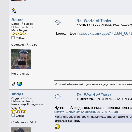
Элвис
Re: World of Tanks
Евгений Рябов
«
Ответ #49 :
26 Январь 2012, 01:05:0
Helimania Team
МегаФлудер
Нееее... Вот
http://vk.com/app2442384_667
Offline
Сообщений: 7226
Конструктор
<forum.helimania.ru> Действие не удалось: Вы дости
AndyX
Re: World of Tanks
Андрей Рябов
«
Ответ #50 :
26 Январь 2012, 11:14:3
Helimania Team
Командир Воздушного
Ну вот... А ведь намечалась положительн
Судна
Цитата: Элвис от 12 Январь 2012, 01:33:38
Offline
Чета я последнее время начал уделять слишком мног
играть в танчики.
Сообщений: 5180