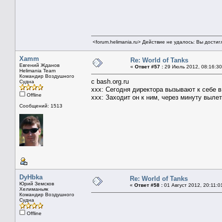
<forum.helimania.ru> Действие не удалось: Вы дости
Xamm
Re: World of Tanks
Евгений Жданов
«
Ответ #57 :
29 Июль 2012, 08:16:30
Helimania Team
Командир Воздушного
c bash.org.ru
Судна
xxx: Сегодня директора вызывают к себе в
Offline
xxx: Заходит он к ним, через минуту вылет
Сообщений: 1513
DyHbka
Re: World of Tanks
Юрий Земсков
«
Ответ #58 :
01 Август 2012, 20:11:0
Хелиманьяк
Командир Воздушного
Судна
Offline