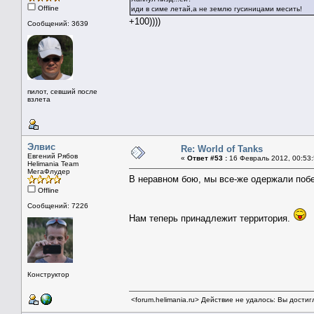
Offline
иди в симе летай,а не землю гусиницами месить!
+100))))
Сообщений: 3639
пилот, севший после
взлета
Элвис
Re: World of Tanks
Евгений Рябов
«
Ответ #53 :
16 Февраль 2012, 00:53:
Helimania Team
МегаФлудер
В неравном бою, мы все-же одержали поб
Offline
Сообщений: 7226
Нам теперь принадлежит территория.
Конструктор
<forum.helimania.ru> Действие не удалось: Вы дости