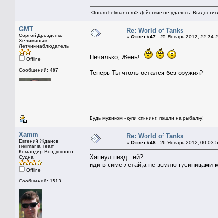
<forum.helimania.ru> Действие не удалось: Вы дости
GMT
Re: World of Tanks
Сергей Дрозденко
«
Ответ #47 :
25 Январь 2012, 22:34:2
Хелиманьяк
Летчик-наблюдатель
Печалько, Жень!
Offline
Сообщений: 487
Теперь Ты чтоль остался без оружия?
Будь мужиком - купи спининг, пошли на рыбалку!
Xamm
Re: World of Tanks
Евгений Жданов
«
Ответ #48 :
26 Январь 2012, 00:03:5
Helimania Team
Командир Воздушного
Хапнул пизд...ей?
Судна
иди в симе летай,а не землю гусиницами 
Offline
Сообщений: 1513