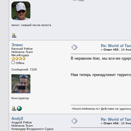
пилот, севший после взлета
Элвис
Re: World of Ta
Евгений Рябов
«
Ответ #53 :
16 Фев
Helimania Team
МегаФлудер
В неравном бою, мы все-же одер
Offline
Сообщений: 7226
Нам теперь принадлежит террит
Конструктор
<forum.helimania.ru> Действие не удалос
AndyX
Re: World of Ta
Андрей Рябов
«
Ответ #54 :
16 Фев
Helimania Team
Командир Воздушного Судна