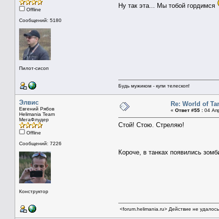
Ну так эта... Мы тобой гордимся
Offline
Сообщений: 5180
Пилот-сисоп
Будь мужиком - купи телескоп!
Элвис
Re: World of Ta
Евгений Рябов
«
Ответ #55 :
04 Апр
Helimania Team
МегаФлудер
Стой! Стою. Стреляю!
Offline
Сообщений: 7226
Короче, в танках появились зомб
Конструктор
<forum.helimania.ru> Действие не удалос