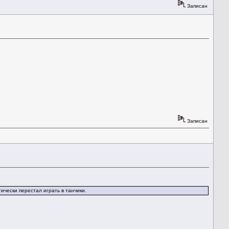
Записан
Записан
ически перестал играть в танчики.