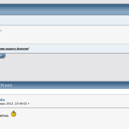
ь
.
ами нашего форума
!
ИЯ
35 раз)
nks
арь 2012, 23:48:02 »
иятно.