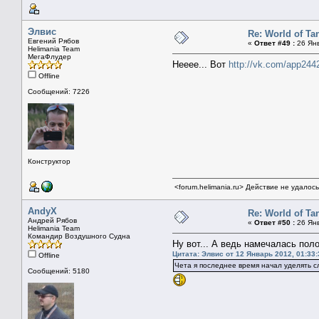
Элвис
Re: World of Ta
Евгений Рябов
«
Ответ #49 :
26 Янв
Helimania Team
МегаФлудер
Нееее... Вот
http://vk.com/app24
Offline
Сообщений: 7226
Конструктор
<forum.helimania.ru> Действие не удалос
AndyX
Re: World of Ta
Андрей Рябов
«
Ответ #50 :
26 Янв
Helimania Team
Командир Воздушного Судна
Ну вот... А ведь намечалась по
Цитата: Элвис от 12 Январь 2012, 01:33:
Offline
Чета я последнее время начал уделять с
Сообщений: 5180