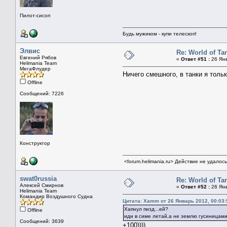
Пилот-сисоп
Будь мужиком - купи телескоп!
Элвис
Re: World of Ta
Евгений Рябов
«
Ответ #51 :
26 Янв
Helimania Team
МегаФлудер
Ничего смешного, в танки я толь
Offline
Сообщений: 7226
Конструктор
<forum.helimania.ru> Действие не удалос
swat0russia
Re: World of Ta
Алексей Смирнов
«
Ответ #52 :
26 Янв
Helimania Team
Командир Воздушного Судна
Цитата: Xamm от 26 Январь 2012, 00:03:
Хапнул пизд...ей?
Offline
иди в симе летай,а не землю гусиницами
Сообщений: 3639
+100))))