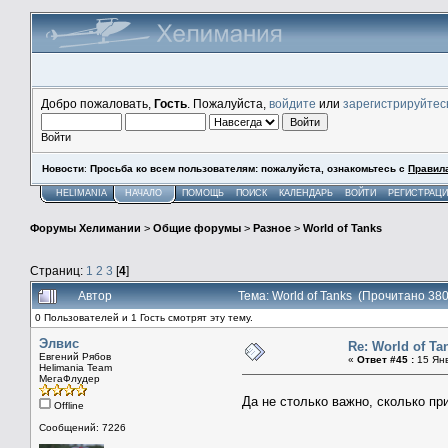
Добро пожаловать,
Гость
. Пожалуйста,
войдите
или
зарегистрируйтес
Войти
Новости
:
Просьба ко всем пользователям: пожалуйста, ознакомьтесь с
Правил
HELIMANIA
НАЧАЛО
ПОМОЩЬ
ПОИСК
КАЛЕНДАРЬ
ВОЙТИ
РЕГИСТРАЦ
Форумы Хелимании
>
Общие форумы
>
Разное
>
World of Tanks
Страниц:
1
2
3
[
4
]
Автор
Тема: World of Tanks (Прочитано 380
0 Пользователей и 1 Гость смотрят эту тему.
Элвис
Re: World of Ta
Евгений Рябов
«
Ответ #45 :
15 Янв
Helimania Team
МегаФлудер
Да не столько важно, сколько пр
Offline
Сообщений: 7226