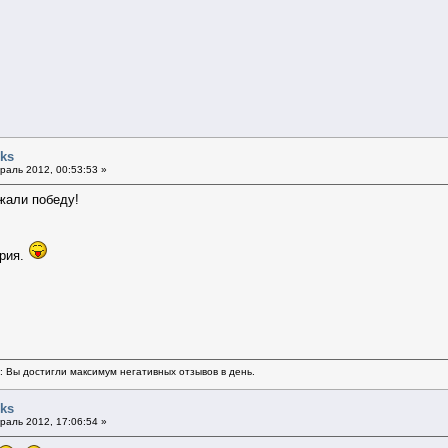
nks
раль 2012, 00:53:53 »
жали победу!
ория.
ь: Вы достигли максимум негативных отзывов в день.
nks
раль 2012, 17:06:54 »