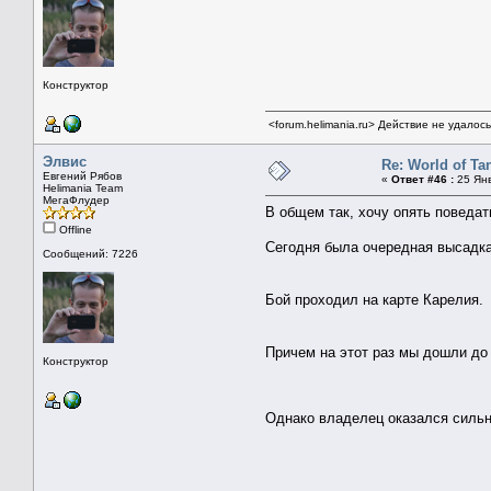
Конструктор
<forum.helimania.ru> Действие не удалос
Элвис
Re: World of Ta
Евгений Рябов
«
Ответ #46 :
25 Янв
Helimania Team
МегаФлудер
В общем так, хочу опять поведат
Offline
Сегодня была очередная высадка
Сообщений: 7226
Бой проходил на карте Карелия.
Причем на этот раз мы дошли до
Конструктор
Однако владелец оказался сильн