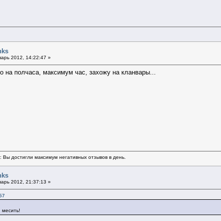
nks
арь 2012, 14:22:47 »
ко на полчаса, максимум час, захожу на кланвары...
ь: Вы достигли максимум негативных отзывов в день.
nks
арь 2012, 21:37:13 »
57
 месить!