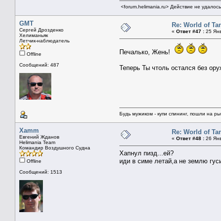
<forum.helimania.ru> Действие не удалос
GMT
Re: World of Ta
Сергей Дрозденко
«
Ответ #47 :
25 Янв
Хелиманьяк
Летчик-наблюдатель
Печалько, Жень!
Offline
Сообщений: 487
Теперь Ты чтоль остался без ор
Будь мужиком - купи спининг, пошли на ры
Xamm
Re: World of Ta
Евгений Жданов
«
Ответ #48 :
26 Янв
Helimania Team
Командир Воздушного Судна
Хапнул пизд...ей?
иди в симе летай,а не землю гус
Offline
Сообщений: 1513