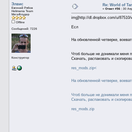
Элвис
Re: World of Ta
Евгений Рябов
«
Ответ #56 :
30 Апр
Helimania Team
МегаФлудер
img]http://dl.dropbox.com/u/87510/w
Offline
Есл
Сообщений: 7226
На обновленной четверке, воева
Чтоб больше не донимали меня п
Конструктор
Скачать, распаковать и скопирова
res_mods.zip<
На обновленной четверке, воева
Чтоб больше не донимали меня п
Скачать, распаковать и скопирова
res_mods.zip