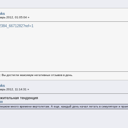
nks
арь 2012, 01:05:04 »
42384_6671282?ref=1
ь: Вы достигли максимум негативных отзывов в день.
nks
арь 2012, 11:14:31 »
ложительная тенденция
38
лишком много времени вертолетам. А еще, каждый день начал летать в симуляторе и практ