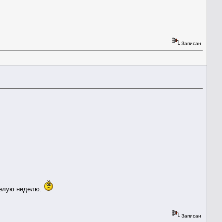
Записан
 целую неделю.
Записан