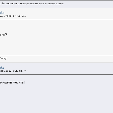
ь: Вы достигли максимум негативных отзывов в день.
nks
арь 2012, 22:34:24 »
ужия?
балку!
nks
арь 2012, 00:03:57 »
иницами месить!