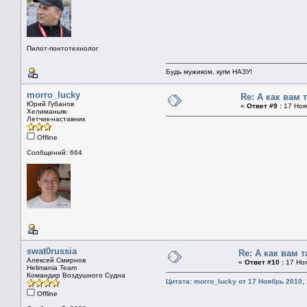
Пилот-понтотехнолог
Будь мужиком, купи НАЗУ!
morro_lucky
Re: А как вам 
Юрий Губанов
«
Ответ #9 :
17 Нояб
Хелиманьяк
Летчик-наставник
Offline
Сообщений: 664
swat0russia
Re: А как вам 
Алексей Смирнов
«
Ответ #10 :
17 Ноя
Helimania Team
Командир Воздушного Судна
Цитата: morro_lucky от 17 Ноябрь 2010, 
Offline