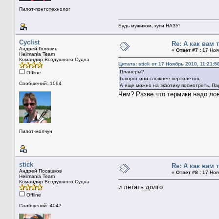
Пилот-понтотехнолог
Будь мужиком, купи НАЗУ!
Cyclist
Re: А как вам 
Андрей Головин
«
Ответ #7 :
17 Нояб
Helimania Team
Командир Воздушного Судна
Цитата: stick от 17 Ноябрь 2010, 11:21:5
Планеры?
Offline
Говорят они сложнее вертолетов.
Сообщений: 1094
А еще можно на экзотику посмотреть. П
Чем? Разве что термики надо ло
Пилот-молчун
stick
Re: А как вам 
Андрей Посашков
«
Ответ #8 :
17 Нояб
Helimania Team
Командир Воздушного Судна
и летать долго
Offline
Сообщений: 4047