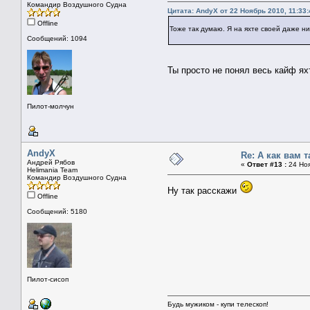
Командир Воздушного Судна
Цитата: AndyX от 22 Ноябрь 2010, 11:33:
Offline
Тоже так думаю. Я на яхте своей даже ни
Сообщений: 1094
Ты просто не понял весь кайф я
Пилот-молчун
AndyX
Re: А как вам 
Андрей Рябов
«
Ответ #13 :
24 Ноя
Helimania Team
Командир Воздушного Судна
Ну так расскажи
Offline
Сообщений: 5180
Пилот-сисоп
Будь мужиком - купи телескоп!