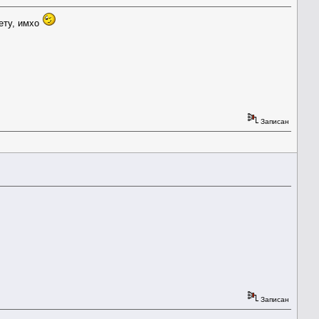
нету, имхо
Записан
Записан