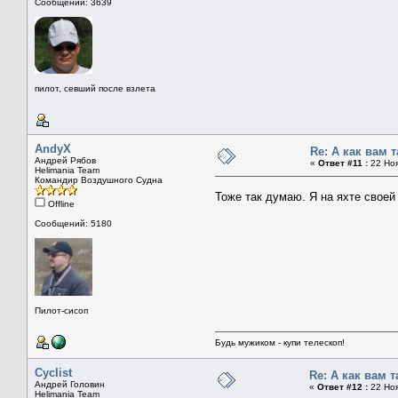
Сообщений: 3639
пилот, севший после взлета
AndyX
Re: А как вам 
Андрей Рябов
«
Ответ #11 :
22 Ноя
Helimania Team
Командир Воздушного Судна
Тоже так думаю. Я на яхте своей
Offline
Сообщений: 5180
Пилот-сисоп
Будь мужиком - купи телескоп!
Cyclist
Re: А как вам 
Андрей Головин
«
Ответ #12 :
22 Ноя
Helimania Team