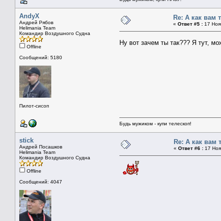
AndyX
Re: А как вам 
Андрей Рябов
«
Ответ #5 :
17 Нояб
Helimania Team
Командир Воздушного Судна
Ну вот зачем ты так??? Я тут, м
Offline
Сообщений: 5180
Пилот-сисоп
Будь мужиком - купи телескоп!
stick
Re: А как вам 
Андрей Посашков
«
Ответ #6 :
17 Ноя
Helimania Team
Командир Воздушного Судна
Offline
Сообщений: 4047