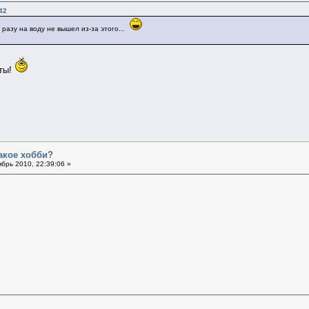
42
 разу на воду не вышел из-за этого...
хты!
такое хобби?
брь 2010, 22:39:06 »