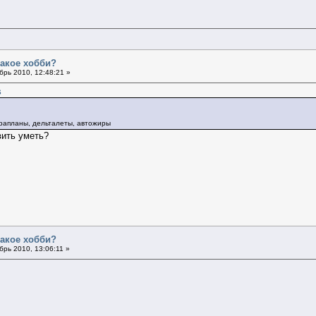
такое хобби?
рь 2010, 12:48:21 »
6
арапланы, дельталеты, автожиры
вить уметь?
такое хобби?
рь 2010, 13:06:11 »