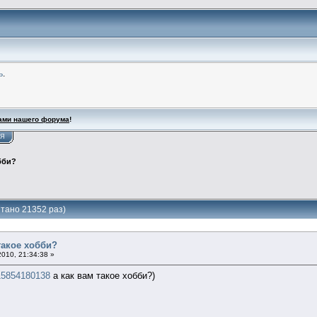
ь
.
ами нашего форума
!
ИЯ
бби?
итано 21352 раз)
такое хобби?
010, 21:34:38 »
v15854180138
а как вам такое хобби?)