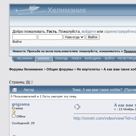
Добро пожаловать,
Гость
. Пожалуйста,
войдите
или
зарегистрируйтес
Войти
Новости
:
Просьба ко всем пользователям: пожалуйста, ознакомьтесь с
Правил
HELIMANIA
НАЧАЛО
ПОМОЩЬ
ПОИСК
КАЛЕНДАРЬ
ВОЙТИ
РЕГИСТРАЦ
Форумы Хелимании
>
Общие форумы
>
Не вертолеты
>
А как вам такое хо
Страниц: [
1
]
2
Автор
Тема: А как вам такое хобби? (Проч
0 Пользователей и 1 Гость смотрят эту тему.
grigzema
А как вам 
Стажер
«
:
13 Ноябрь 2
Offline
http://smotri.com/video/view/?id=
Сообщений: 29