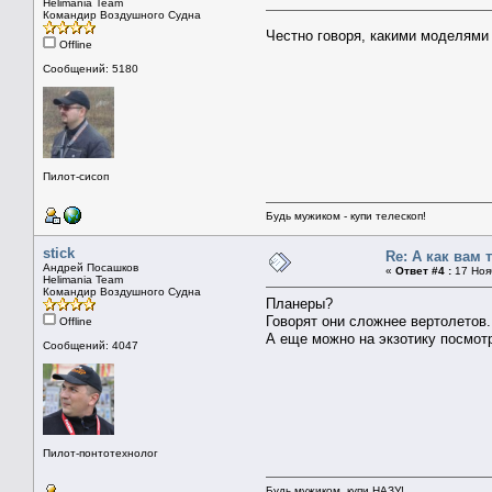
Helimania Team
Командир Воздушного Судна
Честно говоря, какими моделями 
Offline
Сообщений: 5180
Пилот-сисоп
Будь мужиком - купи телескоп!
stick
Re: А как вам 
Андрей Посашков
«
Ответ #4 :
17 Нояб
Helimania Team
Командир Воздушного Судна
Планеры?
Говорят они сложнее вертолетов.
Offline
А еще можно на экзотику посмот
Сообщений: 4047
Пилот-понтотехнолог
Будь мужиком, купи НАЗУ!