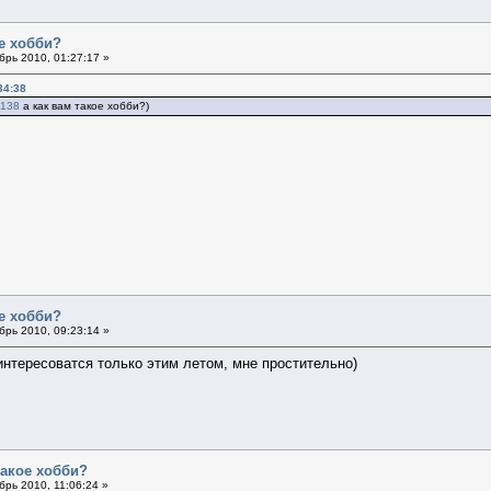
ое хобби?
рь 2010, 01:27:17 »
34:38
0138
а как вам такое хобби?)
ое хобби?
рь 2010, 09:23:14 »
интересоватся только этим летом, мне простительно)
такое хобби?
рь 2010, 11:06:24 »