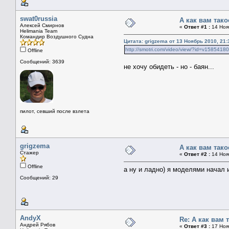
swat0russia
А как вам так
Алексей Смирнов
«
Ответ #1 :
14 Нояб
Helimania Team
Командир Воздушного Судна
Цитата: grigzema от 13 Ноябрь 2010, 21:
http://smotri.com/video/view/?id=v1585418
Offline
Сообщений: 3639
не хочу обидеть - но - баян...
пилот, севший после взлета
grigzema
А как вам так
Стажер
«
Ответ #2 :
14 Нояб
Offline
а ну и ладно) я моделями начал 
Сообщений: 29
AndyX
Re: А как вам 
Андрей Рябов
«
Ответ #3 :
17 Нояб