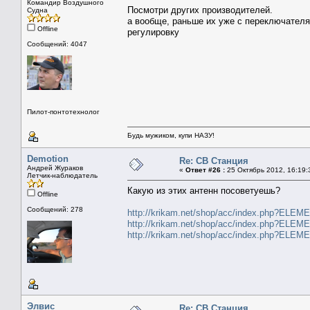
Командир Воздушного
Посмотри других производителей.
Судна
а вообще, раньше их уже с переключателя
Offline
регулировку
Сообщений: 4047
Пилот-понтотехнолог
Будь мужиком, купи НАЗУ!
Demotion
Re: СВ Станция
Андрей Жураков
«
Ответ #26 :
25 Октябрь 2012, 16:19:
Летчик-наблюдатель
Какую из этих антенн посоветуешь?
Offline
Сообщений: 278
http://krikam.net/shop/acc/index.php?ELE
http://krikam.net/shop/acc/index.php?ELE
http://krikam.net/shop/acc/index.php?ELE
Элвис
Re: СВ Станция