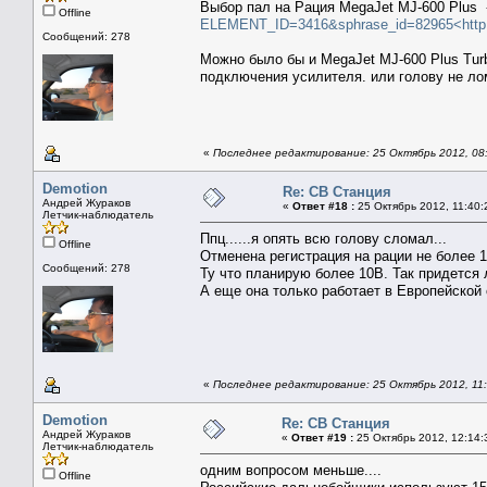
Выбор пал на Рация MegaJet MJ-600 Plus
Offline
ELEMENT_ID=3416&sphrase_id=82965<
htt
Сообщений: 278
Можно было бы и MegaJet MJ-600 Plus Turb
подключения усилителя. или голову не лом
«
Последнее редактирование: 25 Октябрь 2012, 08:
Demotion
Re: СВ Станция
Андрей Жураков
«
Ответ #18 :
25 Октябрь 2012, 11:40:
Летчик-наблюдатель
Ппц......я опять всю голову сломал...
Offline
Отменена регистрация на рации не более 
Сообщений: 278
Ту что планирую более 10В. Так придется л
А еще она только работает в Европейской с
«
Последнее редактирование: 25 Октябрь 2012, 11:
Demotion
Re: СВ Станция
Андрей Жураков
«
Ответ #19 :
25 Октябрь 2012, 12:14:
Летчик-наблюдатель
одним вопросом меньше....
Offline