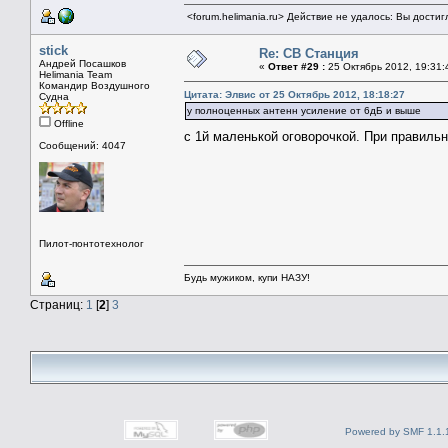
<forum.helimania.ru> Действие не удалось: Вы дости
stick
Re: СВ Станция
Андрей Посашков
«
Ответ #29 :
25 Октябрь 2012, 19:31:
Helimania Team
Командир Воздушного
Цитата: Элвис от 25 Октябрь 2012, 18:18:27
Судна
у полноценных антенн усиление от 6дБ и выше
Offline
с 1й маленькой оговорочкой. При правильн
Сообщений: 4047
Пилот-понтотехнолог
Будь мужиком, купи НАЗУ!
Страниц:
1
[
2
]
3
Powered by SMF 1.1.