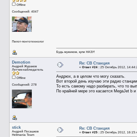
Offline
Сообщений: 4047
Пилот-понтотехнолог
Будь мужиком, купи НАЗУ!
Demotion
Re: СВ Станция
Андрей Жураков
«
Ответ #24 :
25 Октябрь 2012, 14:44:
Летчик-наблюдатель
Андрюх, а в целом что могу сказать.
Offline
Вот второй день изучаю эти радио станции
Сообщений: 278
То есть самому надо разбирать, что то вып
По крайней мере это касается MegaJet b и
stick
Re: СВ Станция
Андрей Посашков
«
Ответ #25 :
25 Октябрь 2012, 16:15:
Helimania Team