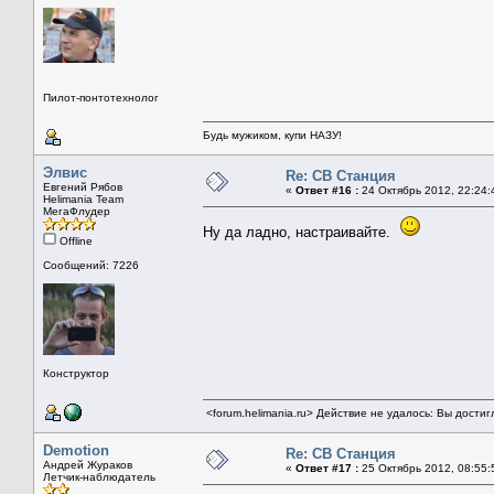
Пилот-понтотехнолог
Будь мужиком, купи НАЗУ!
Элвис
Re: СВ Станция
Евгений Рябов
«
Ответ #16 :
24 Октябрь 2012, 22:24:
Helimania Team
МегаФлудер
Ну да ладно, настраивайте.
Offline
Сообщений: 7226
Конструктор
<forum.helimania.ru> Действие не удалось: Вы дости
Demotion
Re: СВ Станция
Андрей Жураков
«
Ответ #17 :
25 Октябрь 2012, 08:55:
Летчик-наблюдатель