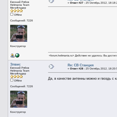
Евгений Рябов
«
Ответ #27 :
25 Октябрь 2012, 18:18:
Helimania Team
МегаФлудер
Offline
Сообщений: 7226
Конструктор
<forum.helimania.ru> Действие не удалось: Вы дости
Элвис
Re: СВ Станция
Евгений Рябов
«
Ответ #28 :
25 Октябрь 2012, 18:20:
Helimania Team
МегаФлудер
Да, в качестве антенны можно и гвоздь с 
Offline
Сообщений: 7226
Конструктор