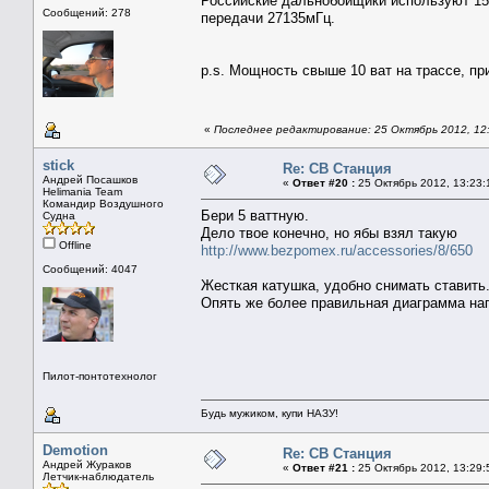
Российские дальнобойщики используют 15 
Сообщений: 278
передачи 27135мГц.
p.s. Мощность свыше 10 ват на трассе, пр
«
Последнее редактирование: 25 Октябрь 2012, 12:
stick
Re: СВ Станция
Андрей Посашков
«
Ответ #20 :
25 Октябрь 2012, 13:23:
Helimania Team
Командир Воздушного
Бери 5 ваттную.
Судна
Дело твое конечно, но ябы взял такую
Offline
http://www.bezpomex.ru/accessories/8/650
Сообщений: 4047
Жесткая катушка, удобно снимать ставить.
Опять же более правильная диаграмма нап
Пилот-понтотехнолог
Будь мужиком, купи НАЗУ!
Demotion
Re: СВ Станция
Андрей Жураков
«
Ответ #21 :
25 Октябрь 2012, 13:29:
Летчик-наблюдатель