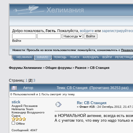
Добро пожаловать,
Гость
. Пожалуйста,
войдите
или
зарегистрируйтес
Войти
Новости
:
Просьба ко всем пользователям: пожалуйста, ознакомьтесь с
Правил
HELIMANIA
НАЧАЛО
ПОМОЩЬ
ПОИСК
КАЛЕНДАРЬ
ВОЙТИ
РЕГИСТРАЦ
Форумы Хелимании
>
Общие форумы
>
Разное
>
СВ Станция
Страниц:
1
[
2
]
3
Автор
Тема: СВ Станция (Прочитано 36253 раз)
0 Пользователей и 1 Гость смотрят эту тему.
stick
Re: СВ Станция
Андрей Посашков
«
Ответ #15 :
24 Октябрь 2012, 21:47:
Helimania Team
Командир Воздушного
в НОРМАЛЬНОЙ антенне, всегда есть возм
Судна
А с учетом того, что ему это надо только 
Offline
Сообщений: 4047