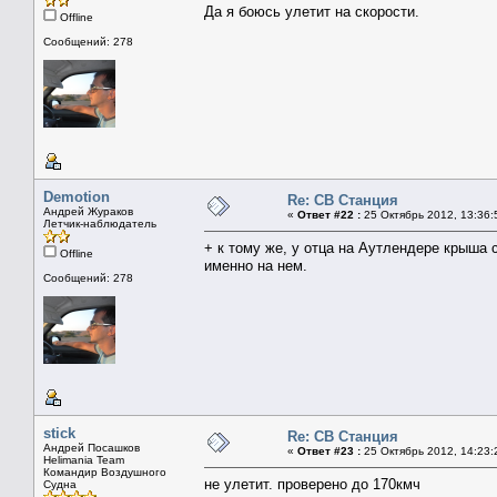
Да я боюсь улетит на скорости.
Offline
Сообщений: 278
Demotion
Re: СВ Станция
Андрей Жураков
«
Ответ #22 :
25 Октябрь 2012, 13:36:
Летчик-наблюдатель
+ к тому же, у отца на Аутлендере крыша 
Offline
именно на нем.
Сообщений: 278
stick
Re: СВ Станция
Андрей Посашков
«
Ответ #23 :
25 Октябрь 2012, 14:23:
Helimania Team
Командир Воздушного
не улетит. проверено до 170кмч
Судна