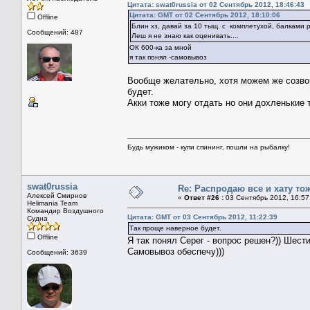
Цитата: swat0russia от 02 Сентябрь 2012, 18:46:43
Цитата: GMT от 02 Сентябрь 2012, 18:10:06
Offline
Блин хз, давай за 10 тыщ. с комплетухой, балками р
Сообщений: 487
Леш я не знаю как оценивать....
ОК 600-ка за мной
я так понял -самовывоз
Вообще желательно, хотя можем же созвони
будет.
Акки тоже могу отдать но они дохленькие т
Будь мужиком - купи спининг, пошли на рыбалку!
swat0russia
Re: Распродаю все и хату тож
Алексей Смирнов
«
Ответ #26 :
03 Сентябрь 2012, 16:57
Helimania Team
Командир Воздушного
Цитата: GMT от 03 Сентябрь 2012, 11:22:39
Судна
Так проще наверное будет.
Offline
Я так понял Серег - вопрос решен?)) Шести
Самовывоз обеспечу)))
Сообщений: 3639