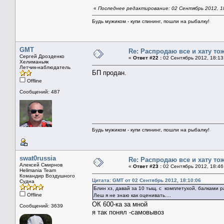
«
Последнее редактирование: 02 Сентябрь 2012, 1
Будь мужиком - купи спининг, пошли на рыбалку!
GMT
Re: Распродаю все и хату тож
Сергей Дрозденко
«
Ответ #22 :
02 Сентябрь 2012, 18:13
Хелиманьяк
Летчик-наблюдатель
БП продан.
Offline
Сообщений: 487
Будь мужиком - купи спининг, пошли на рыбалку!
swat0russia
Re: Распродаю все и хату тож
Алексей Смирнов
«
Ответ #23 :
02 Сентябрь 2012, 18:46
Helimania Team
Командир Воздушного
Цитата: GMT от 02 Сентябрь 2012, 18:10:06
Судна
Блин хз, давай за 10 тыщ. с комплетухой, балками ра
Offline
Леш я не знаю как оценивать....
ОК 600-ка за мной
Сообщений: 3639
я так понял -самовывоз