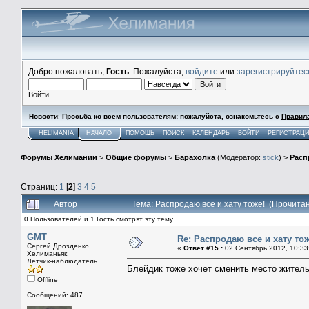
Добро пожаловать,
Гость
. Пожалуйста,
войдите
или
зарегистрируйтес
Войти
Новости
:
Просьба ко всем пользователям: пожалуйста, ознакомьтесь с
Правил
HELIMANIA
НАЧАЛО
ПОМОЩЬ
ПОИСК
КАЛЕНДАРЬ
ВОЙТИ
РЕГИСТРАЦ
Форумы Хелимании
>
Общие форумы
>
Барахолка
(Модератор:
stick
) >
Расп
Страниц:
1
[
2
]
3
4
5
Автор
Тема: Распродаю все и хату тоже! (Прочита
0 Пользователей и 1 Гость смотрят эту тему.
GMT
Re: Распродаю все и хату тож
Сергей Дрозденко
«
Ответ #15 :
02 Сентябрь 2012, 10:33
Хелиманьяк
Летчик-наблюдатель
Блейдик тоже хочет сменить место жительс
Offline
Сообщений: 487