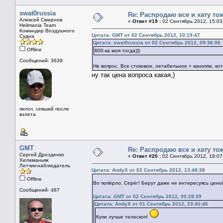
swat0russia
Re: Распродаю все и хату тож
Алексей Смирнов
«
Ответ #19 :
02 Сентябрь 2012, 15:03
Helimania Team
Командир Воздушного
Цитата: GMT от 02 Сентябрь 2012, 10:19:47
Судна
Цитата: swat0russia от 02 Сентябрь 2012, 09:36:06
Offline
600-ка моя тогда)))
Сообщений: 3639
Не вопрос. Все стоковое, летабельное + каноппи, ко
ну так цена вопроса какая,)
пилот, севший после
взлета
GMT
Re: Распродаю все и хату тож
Сергей Дрозденко
«
Ответ #20 :
02 Сентябрь 2012, 18:07
Хелиманьяк
Летчик-наблюдатель
Цитата: AndyX от 02 Сентябрь 2012, 13:48:38
Offline
Во попёрло, Серёг! Берут даже не интересуясь цено
Сообщений: 487
Цитата: GMT от 02 Сентябрь 2012, 00:28:39
Цитата: AndyX от 01 Сентябрь 2012, 23:40:46
Купи лучше телескоп!