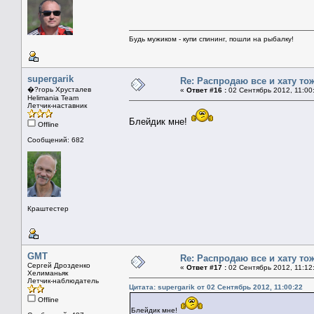
Будь мужиком - купи спининг, пошли на рыбалку!
supergarik
Re: Распродаю все и хату тож
�?горь Хрусталев
«
Ответ #16 :
02 Сентябрь 2012, 11:00
Helimania Team
Летчик-наставник
Блейдик мне!
Offline
Сообщений: 682
Краштестер
GMT
Re: Распродаю все и хату тож
Сергей Дрозденко
«
Ответ #17 :
02 Сентябрь 2012, 11:12
Хелиманьяк
Летчик-наблюдатель
Цитата: supergarik от 02 Сентябрь 2012, 11:00:22
Offline
Блейдик мне!