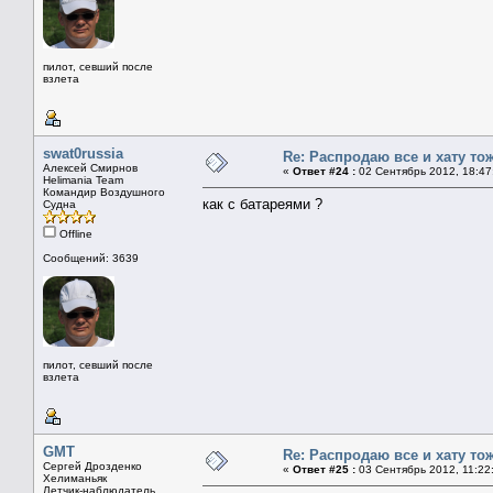
пилот, севший после
взлета
swat0russia
Re: Распродаю все и хату тож
Алексей Смирнов
«
Ответ #24 :
02 Сентябрь 2012, 18:47
Helimania Team
Командир Воздушного
как с батареями ?
Судна
Offline
Сообщений: 3639
пилот, севший после
взлета
GMT
Re: Распродаю все и хату тож
Сергей Дрозденко
«
Ответ #25 :
03 Сентябрь 2012, 11:22
Хелиманьяк
Летчик-наблюдатель