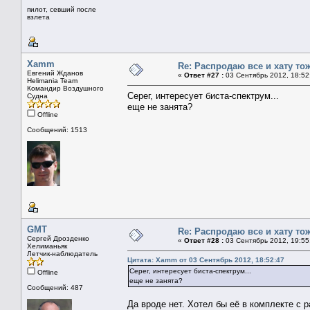
пилот, севший после
взлета
Xamm
Re: Распродаю все и хату тож
Евгений Жданов
«
Ответ #27 :
03 Сентябрь 2012, 18:52
Helimania Team
Командир Воздушного
Серег, интересует биста-спектрум...
Судна
еще не занята?
Offline
Сообщений: 1513
GMT
Re: Распродаю все и хату тож
Сергей Дрозденко
«
Ответ #28 :
03 Сентябрь 2012, 19:55
Хелиманьяк
Летчик-наблюдатель
Цитата: Xamm от 03 Сентябрь 2012, 18:52:47
Серег, интересует биста-спектрум...
Offline
еще не занята?
Сообщений: 487
Да вроде нет. Хотел бы её в комплекте с 