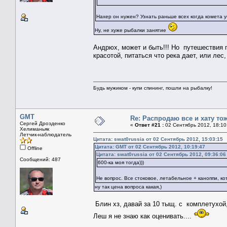
Нахер он нужен? Узнать раньше всех когда комета уби
Ну, не хуже рыбалки занятие
Андрюх, может и быть!!! Но путешествия 
красотой, питаться что река дает, или ле
Будь мужиком - купи спининг, пошли на рыбалку!
GMT
Re: Распродаю все и хату тож
Сергей Дрозденко
«
Ответ #21 :
02 Сентябрь 2012, 18:10
Хелиманьяк
Летчик-наблюдатель
Цитата: swat0russia от 02 Сентябрь 2012, 15:03:15
Цитата: GMT от 02 Сентябрь 2012, 10:19:47
Offline
Цитата: swat0russia от 02 Сентябрь 2012, 09:36:06
Сообщений: 487
600-ка моя тогда)))
Не вопрос. Все стоковое, летабельное + каноппи, к
ну так цена вопроса какая,)
Блин хз, давай за 10 тыщ. с комплетухой,
Леш я не знаю как оценивать....