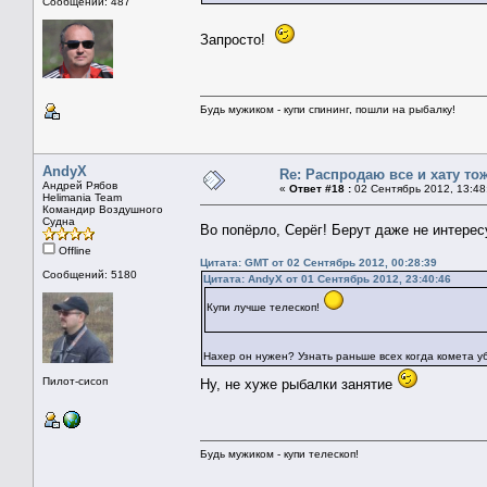
Сообщений: 487
Запросто!
Будь мужиком - купи спининг, пошли на рыбалку!
AndyX
Re: Распродаю все и хату тож
Андрей Рябов
«
Ответ #18 :
02 Сентябрь 2012, 13:48
Helimania Team
Командир Воздушного
Судна
Во попёрло, Серёг! Берут даже не интере
Offline
Цитата: GMT от 02 Сентябрь 2012, 00:28:39
Сообщений: 5180
Цитата: AndyX от 01 Сентябрь 2012, 23:40:46
Купи лучше телескоп!
Нахер он нужен? Узнать раньше всех когда комета уби
Пилот-сисоп
Ну, не хуже рыбалки занятие
Будь мужиком - купи телескоп!