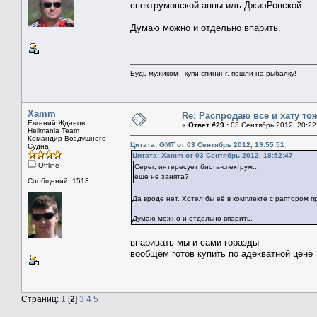
спектрумовской аппы иль ДжиэРовской.
Думаю можно и отдельно впарить.
Будь мужиком - купи спининг, пошли на рыбалку!
Xamm
Re: Распродаю все и хату тож
Евгений Жданов
«
Ответ #29 :
03 Сентябрь 2012, 20:22
Helimania Team
Командир Воздушного
Цитата: GMT от 03 Сентябрь 2012, 19:55:51
Судна
Цитата: Xamm от 03 Сентябрь 2012, 18:52:47
Offline
Серег, интересует биста-спектрум...
еще не занята?
Сообщений: 1513
Да вроде нет. Хотел бы её в комплекте с раптором п
Думаю можно и отдельно впарить.
впаривать мы и сами горазды
вообщем готов купить по адекватной цене
Страниц:
1
[
2
]
3
4
5