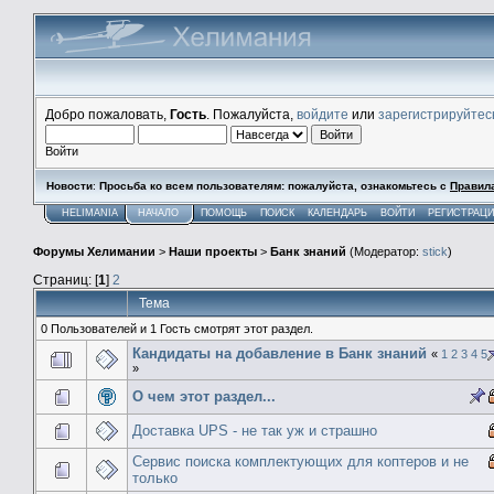
Добро пожаловать,
Гость
. Пожалуйста,
войдите
или
зарегистрируйтес
Войти
Новости
:
Просьба ко всем пользователям: пожалуйста, ознакомьтесь с
Правил
HELIMANIA
НАЧАЛО
ПОМОЩЬ
ПОИСК
КАЛЕНДАРЬ
ВОЙТИ
РЕГИСТРАЦ
Форумы Хелимании
>
Наши проекты
>
Банк знаний
(Модератор:
stick
)
Страниц: [
1
]
2
Тема
0 Пользователей и 1 Гость смотрят этот раздел.
Кандидаты на добавление в Банк знаний
«
1
2
3
4
5
»
О чем этот раздел...
Доставка UPS - не так уж и страшно
Сервис поиска комплектующих для коптеров и не
только