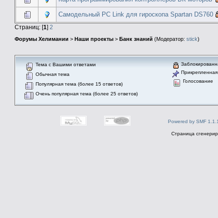
Самодельный PC Link для гироскопа Spartan DS760
Страниц: [
1
]
2
Форумы Хелимании
>
Наши проекты
>
Банк знаний
(Модератор:
stick
)
Заблокированн
Тема с Вашими ответами
Прикрепленная
Обычная тема
Голосование
Популярная тема (более 15 ответов)
Очень популярная тема (более 25 ответов)
Powered by SMF 1.1.
Страница сгенериро