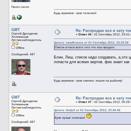
Пилот-сисоп
Будь мужиком - купи телескоп!
GMT
Re: Распродаю все и хату то
Сергей Дрозденко
«
Ответ #6 :
01 Сентябрь 2012, 23:41:
Хелиманьяк
Летчик-наблюдатель
Цитата: swat0russia от 01 Сентябрь 2012, 23:25:36
Список огласи всего того что хош продать
Offline
Сообщений: 487
Блин, Леш, список надо создавать, а,это ц
лопасти для всяких вертов. фих знает как 
Будь мужиком - купи спининг, пошли на рыбалку!
GMT
Re: Распродаю все и хату то
Сергей Дрозденко
«
Ответ #7 :
02 Сентябрь 2012, 00:28:
Хелиманьяк
Летчик-наблюдатель
Цитата: AndyX от 01 Сентябрь 2012, 23:40:46
Offline
Купи лучше телескоп!
Сообщений: 487