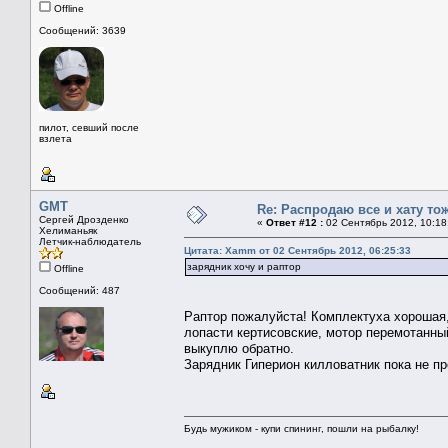
Offline
Сообщений: 3639
пилот, севший после
взлета
GMT
Re: Распродаю все и хату тож
Сергей Дрозденко
«
Ответ #12 :
02 Сентябрь 2012, 10:18
Хелиманьяк
Летчик-наблюдатель
Цитата: Xamm от 02 Сентябрь 2012, 06:25:33
зарядник хочу и раптор
Offline
Сообщений: 487
Раптор пожалуйста! Комплектуха хорошая, 
лопасти кертисовские, мотор перемотанный
выкуплю обратно.
Зарядник Гиперион килловатник пока не пр
Будь мужиком - купи спининг, пошли на рыбалку!