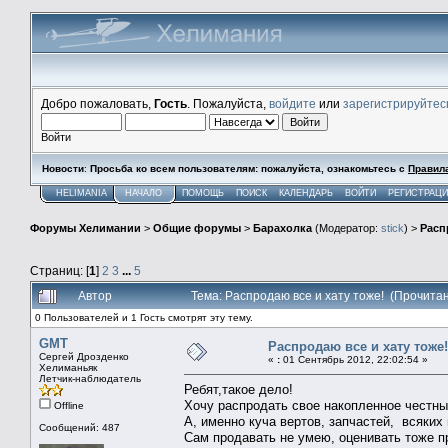
Добро пожаловать,
Гость
. Пожалуйста,
войдите
или
зарегистрируйтес
Войти
Новости
:
Просьба ко всем пользователям: пожалуйста, ознакомьтесь с
Правил
HELIMANIA
НАЧАЛО
ПОМОЩЬ
ПОИСК
КАЛЕНДАРЬ
ВОЙТИ
РЕГИСТРАЦ
Форумы Хелимании
>
Общие форумы
>
Барахолка
(Модератор:
stick
) >
Расп
Страниц: [
1
]
2
3
...
5
Автор
Тема: Распродаю все и хату тоже! (Прочита
0 Пользователей и 1 Гость смотрят эту тему.
GMT
Распродаю все и хату тоже!
Сергей Дрозденко
«
:
01 Сентябрь 2012, 22:02:54 »
Хелиманьяк
Летчик-наблюдатель
Ребят,такое дело!
Хочу распродать свое накопленное честны
Offline
А, именно куча вертов, запчастей, всяких
Сообщений: 487
Сам продавать не умею, оценивать тоже пр