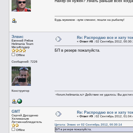
Нахер он нужен? Узнать раньше всех когда к
Будь мужиком - купи спининг, пошли на рыбалку!
Элвис
Re: Распродаю все и хату то
Евгений Рябов
«
Ответ #8 :
02 Сентябрь 2012, 00:30:
Helimania Team
МегаФлудер
БП в резерв пожалуйста.
Offline
Сообщений: 7226
Конструктор
<forum.helimania.ru> Действие не удалось: Вы дости
GMT
Re: Распродаю все и хату то
Сергей Дрозденко
«
Ответ #9 :
02 Сентябрь 2012, 01:04:
Хелиманьяк
Летчик-наблюдатель
Цитата: Элвис от 02 Сентябрь 2012, 00:30:14
БП в резерв пожалуйста.
Offline