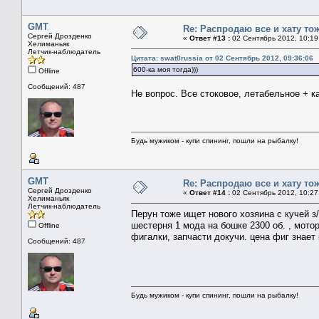
GMT
Re: Распродаю все и хату тож
Сергей Дрозденко
«
Ответ #13 :
02 Сентябрь 2012, 10:19
Хелиманьяк
Летчик-наблюдатель
Цитата: swat0russia от 02 Сентябрь 2012, 09:36:06
600-ка моя тогда)))
Offline
Сообщений: 487
Не вопрос. Все стоковое, летабельное + к
Будь мужиком - купи спининг, пошли на рыбалку!
GMT
Re: Распродаю все и хату тож
Сергей Дрозденко
«
Ответ #14 :
02 Сентябрь 2012, 10:27
Хелиманьяк
Летчик-наблюдатель
Перун тоже ищет нового хозяина с кучей з
шестерня 1 мода на бошке 2300 об. , мотор
Offline
фигалки, запчасти докучи. цена фиг знает
Сообщений: 487
Будь мужиком - купи спининг, пошли на рыбалку!