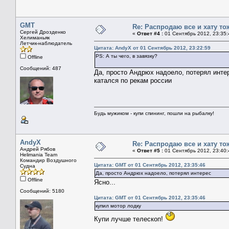
GMT
Re: Распродаю все и хату то
Сергей Дрозденко
«
Ответ #4 :
01 Сентябрь 2012, 23:35:
Хелиманьяк
Летчик-наблюдатель
Цитата: AndyX от 01 Сентябрь 2012, 23:22:59
PS: А ты чего, в завязку?
Offline
Сообщений: 487
Да, просто Андрюх надоело, потерял инте
катался по рекам россии
Будь мужиком - купи спининг, пошли на рыбалку!
AndyX
Re: Распродаю все и хату то
Андрей Рябов
«
Ответ #5 :
01 Сентябрь 2012, 23:40:
Helimania Team
Командир Воздушного
Цитата: GMT от 01 Сентябрь 2012, 23:35:46
Судна
Да, просто Андрюх надоело, потерял интерес
Offline
Ясно...
Сообщений: 5180
Цитата: GMT от 01 Сентябрь 2012, 23:35:46
купил мотор лодку
Купи лучше телескоп!