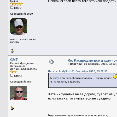
Список огласи всего того что хош продать
Судна
Offline
Сообщений: 3639
пилот, севший после
взлета
GMT
Re: Распродаю все и хату то
Сергей Дрозденко
«
Ответ #3 :
01 Сентябрь 2012, 23:33:
Хелиманьяк
Летчик-наблюдатель
Цитата: AndyX от 01 Сентябрь 2012, 23:22:59
Offline
Ну, хату я бы попробовал продать... Говори адрес
Сообщений: 487
PS: А ты чего, в завязку?
Хата - хрущевка не за дорого, туалет на 
если засуха, то умываться не суждено.
Будь мужиком - купи спининг, пошли на рыбалку!