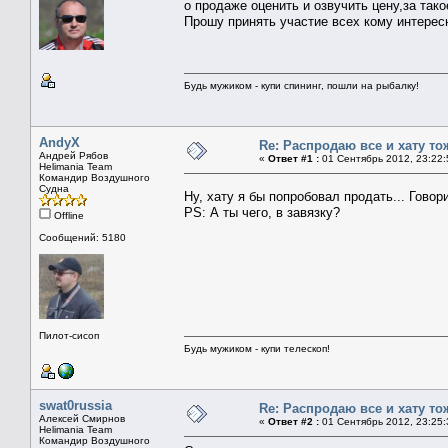
о продаже оценить и озвучить цену,за так
Прошу принять участие всех кому интересн
Будь мужиком - купи спининг, пошли на рыбалку!
AndyX
Re: Распродаю все и хату то
Андрей Рябов
«
Ответ #1 :
01 Сентябрь 2012, 23:22:
Helimania Team
Командир Воздушного
Судна
Ну, хату я бы попробовал продать... Гово
PS: А ты чего, в завязку?
Offline
Сообщений: 5180
Пилот-сисоп
Будь мужиком - купи телескоп!
swat0russia
Re: Распродаю все и хату то
Алексей Смирнов
«
Ответ #2 :
01 Сентябрь 2012, 23:25:
Helimania Team
Командир Воздушного