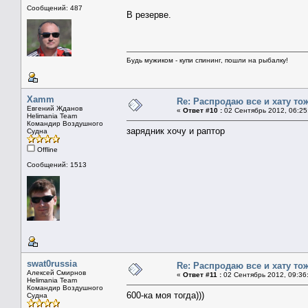
Сообщений: 487
В резерве.
Будь мужиком - купи спининг, пошли на рыбалку!
Xamm
Re: Распродаю все и хату тож
Евгений Жданов
«
Ответ #10 :
02 Сентябрь 2012, 06:25
Helimania Team
Командир Воздушного
зарядник хочу и раптор
Судна
Offline
Сообщений: 1513
swat0russia
Re: Распродаю все и хату тож
Алексей Смирнов
«
Ответ #11 :
02 Сентябрь 2012, 09:36
Helimania Team
Командир Воздушного
600-ка моя тогда)))
Судна