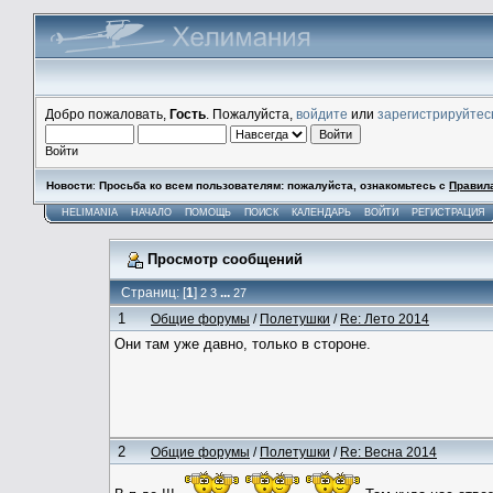
Добро пожаловать,
Гость
. Пожалуйста,
войдите
или
зарегистрируйтес
Войти
Новости
:
Просьба ко всем пользователям: пожалуйста, ознакомьтесь с
Правил
HELIMANIA
НАЧАЛО
ПОМОЩЬ
ПОИСК
КАЛЕНДАРЬ
ВОЙТИ
РЕГИСТРАЦИЯ
Просмотр сообщений
Страниц: [
1
]
...
2
3
27
1
Общие форумы
/
Полетушки
/
Re: Лето 2014
Они там уже давно, только в стороне.
2
Общие форумы
/
Полетушки
/
Re: Весна 2014