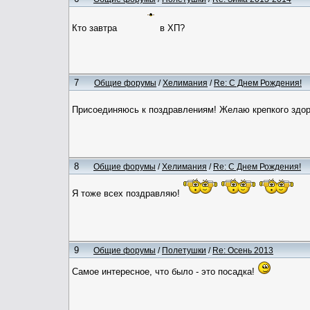
Кто завтра
в ХП?
7
Общие форумы
/
Хелимания
/
Re: С Днем Рождения!
Присоединяюсь к поздравлениям! Желаю крепкого здоро
8
Общие форумы
/
Хелимания
/
Re: С Днем Рождения!
Я тоже всех поздравляю!
9
Общие форумы
/
Полетушки
/
Re: Осень 2013
Самое интересное, что было - это посадка!