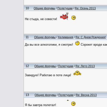
10
Общие форумы
/
Полетушки
/
Re: Осень 2013
Не стыда, не совести!
11
Общие форумы
/
Хелимания
/
Re: С Днем Рождения!
Да вы все алкоголики, я смотрю!
Сорокет вроде как
12
Общие форумы
/
Полетушки
/
Re: Лето 2013
Завидую! Работаю в поте лица!
13
Общие форумы
/
Полетушки
/
Re: Весна 2013
Я бы завтра полетал!